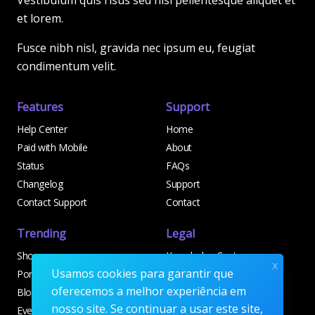
Vestibulum quis risus sed nisl pellentesque aliquet et
et lorem.
Fusce nibh nisl, gravida nec ipsum eu, feugiat
condimentum velit.
Features
Support
Help Center
Home
Paid with Mobile
About
Status
FAQs
Changelog
Support
Contact Support
Contact
Trending
Legal
Shop
Knowledge Center
x
Usamos cookies para garantir que
Portfolio
Custom Development
oferecemos a melhor experiência em
Blog
Sponsorships
nosso site. Se continuar a usar este site,
Events
Terms & Conditions